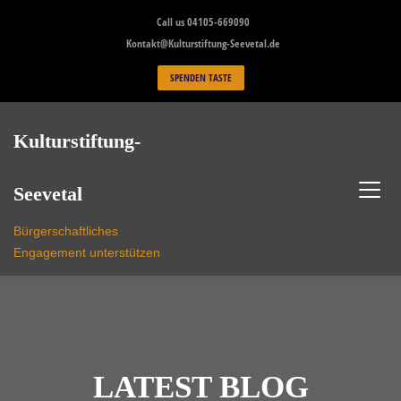
Skip
Call us 04105-669090
to
Kontakt@Kulturstiftung-Seevetal.de
content
SPENDEN TASTE
Kulturstiftung-
Seevetal
Bürgerschaftliches
Engagement unterstützen
LATEST BLOG