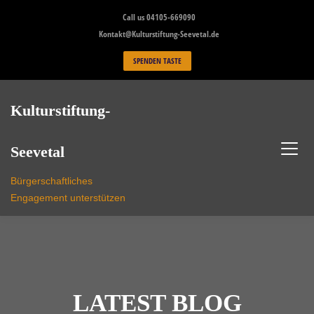
Skip
Call us 04105-669090
to
Kontakt@Kulturstiftung-Seevetal.de
content
SPENDEN TASTE
Kulturstiftung-
Seevetal
Bürgerschaftliches
Engagement unterstützen
LATEST BLOG