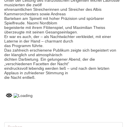
Unter der Leitung des französischen Dirigenten Michel Labrosse
musizierten die zwölf
ehrenamtlichen Streicherinnen und Streicher des Albis
Kammerorchesters sowie Andreas
Bartelsen am Spinett mit hoher Präzision und spürbarer
Spielfreude. Naomi Nordblom
begeisterte mit ihrem Flötenspiel, und Maximilian Theiss
überzeugte mit seinen Gesangseinlagen.
Er war es auch, der – als Nachtwächter verkleidet, mit einer
Laterne in der Hand – charmant durch
das Programm führte.
Das zahlreich erschienene Publikum zeigte sich begeistert von
der klanglich und atmosphärisch
dichten Darbietung. Ein gelungener Abend, der die
„verschiedenen Facetten der Nacht“
eindrucksvoll lebendig werden ließ – und nach dem letzten
Applaus in zufriedener Stimmung in
die Nacht entließ.