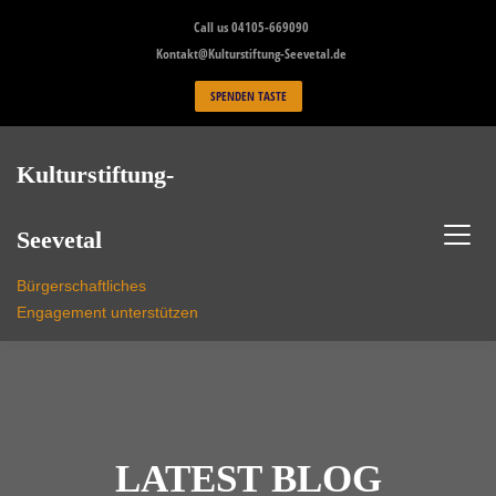
Skip
Call us 04105-669090
to
Kontakt@Kulturstiftung-Seevetal.de
content
SPENDEN TASTE
Kulturstiftung-
Seevetal
Bürgerschaftliches
Engagement unterstützen
LATEST BLOG