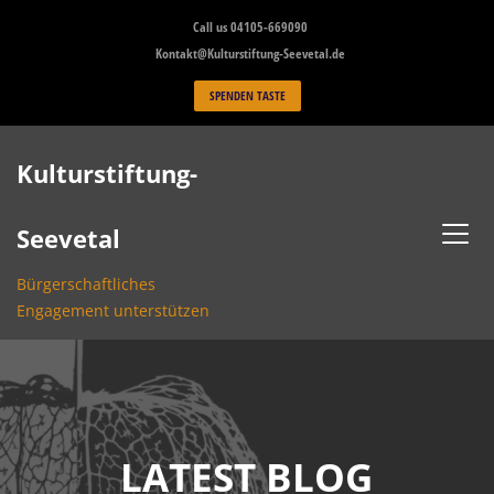
Skip
Call us 04105-669090
to
Kontakt@Kulturstiftung-Seevetal.de
content
SPENDEN TASTE
Kulturstiftung-
Seevetal
Bürgerschaftliches
Engagement unterstützen
LATEST BLOG