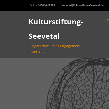
Skip
Call us 04105-669090
Kontakt@Kulturstiftung-Seevetal.de
to
content
Kulturstiftung-
St
Seevetal
Bürgerschaftliches Engagement
unterstützen