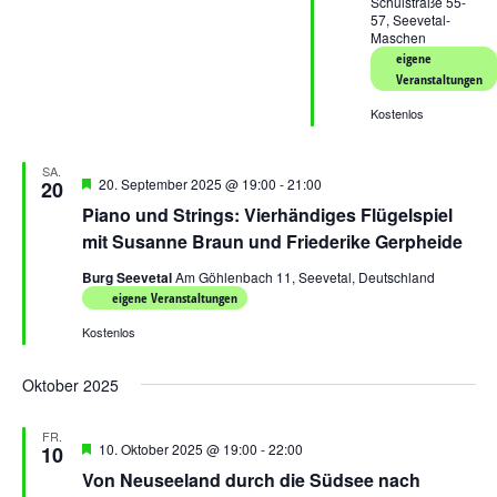
Schulstraße 55-
57, Seevetal-
Maschen
eigene
Veranstaltungen
Kostenlos
SA.
Hervorgehoben
20. September 2025 @ 19:00
-
21:00
20
Piano und Strings: Vierhändiges Flügelspiel
mit Susanne Braun und Friederike Gerpheide
Burg Seevetal
Am Göhlenbach 11, Seevetal, Deutschland
eigene Veranstaltungen
Kostenlos
Oktober 2025
FR.
Hervorgehoben
10. Oktober 2025 @ 19:00
-
22:00
10
Von Neuseeland durch die Südsee nach