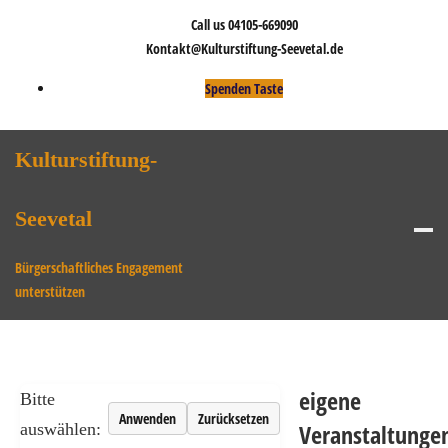
Skip
Call us 04105-669090
to
Kontakt@Kulturstiftung-Seevetal.de
content
Spenden Taste
Kulturstiftung-
Seevetal
Bürgerschaftliches Engagement
unterstützen
eigene
Bitte
Anwenden
Zurücksetzen
Veranstaltunge
auswählen: