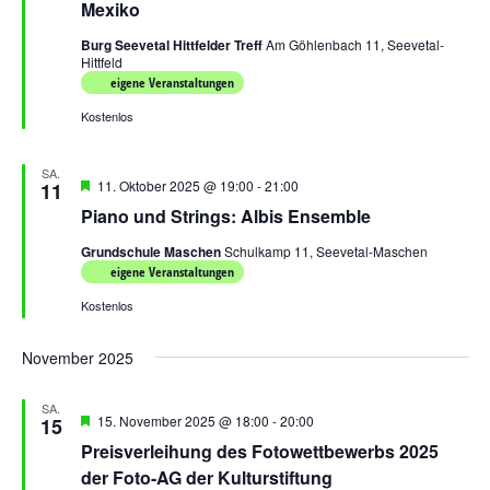
Mexiko
Burg Seevetal Hittfelder Treff
Am Göhlenbach 11, Seevetal-
Hittfeld
eigene Veranstaltungen
Kostenlos
SA.
Hervorgehoben
11. Oktober 2025 @ 19:00
-
21:00
11
Piano und Strings: Albis Ensemble
Grundschule Maschen
Schulkamp 11, Seevetal-Maschen
eigene Veranstaltungen
Kostenlos
November 2025
SA.
Hervorgehoben
15. November 2025 @ 18:00
-
20:00
15
Preisverleihung des Fotowettbewerbs 2025
der Foto-AG der Kulturstiftung