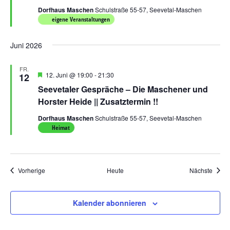
Dorfhaus Maschen
Schulstraße 55-57, Seevetal-Maschen
eigene Veranstaltungen
Juni 2026
FR.
Hervorgehoben
12. Juni @ 19:00
-
21:30
12
Seevetaler Gespräche – Die Maschener und
Horster Heide || Zusatztermin !!
Dorfhaus Maschen
Schulstraße 55-57, Seevetal-Maschen
Heimat
Veranstaltungen
Veran
Vorherige
Heute
Nächste
Kalender abonnieren