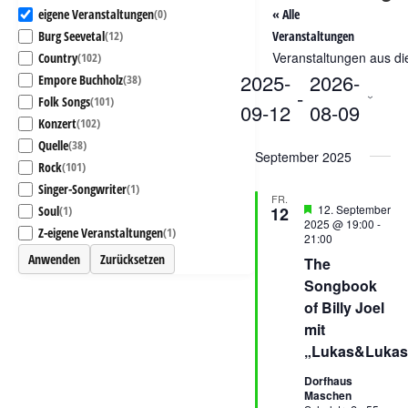
eigene Veranstaltungen
« Alle
(0)
Burg Seevetal
Veranstaltungen
(12)
Veranstaltungen aus die
Country
(102)
2025-
2026-
Empore Buchholz
(38)
 - 
Folk Songs
(101)
09-12
08-09
Konzert
(102)
Datum
Quelle
(38)
September 2025
wählen.
Rock
(101)
Singer-Songwriter
(1)
FR.
Hervorgehoben
12. September
Soul
12
(1)
2025 @ 19:00
-
Z-eigene Veranstaltungen
(1)
21:00
Anwenden
Zurücksetzen
The
Songbook
of Billy Joel
mit
„Lukas&Lukas
Dorfhaus
Maschen