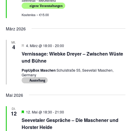
Seevetal - Meckelfeld
eigene Veranstaltungen
Kostenlos – €15.00
März 2026
MI.
Hervorgehoben
4. März @ 18:00
-
20:00
4
Vernissage: Wiebke Dreyer – Zwischen Wüste
und Bühne
PopUpBox Maschen
Schulstraße 55, Seevetal/ Maschen,
Germany
Ausstellung
Mai 2026
DI.
Hervorgehoben
12. Mai @ 18:30
-
21:00
12
Seevetaler Gespräche – Die Maschener und
Horster Heide