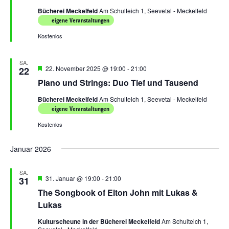
Bücherei Meckelfeld
Am Schulteich 1, Seevetal - Meckelfeld
eigene Veranstaltungen
Kostenlos
SA.
Hervorgehoben
22. November 2025 @ 19:00
-
21:00
22
Piano und Strings: Duo Tief und Tausend
Bücherei Meckelfeld
Am Schulteich 1, Seevetal - Meckelfeld
eigene Veranstaltungen
Kostenlos
Januar 2026
SA.
Hervorgehoben
31. Januar @ 19:00
-
21:00
31
The Songbook of Elton John mit Lukas &
Lukas
Kulturscheune in der Bücherei Meckelfeld
Am Schulteich 1,