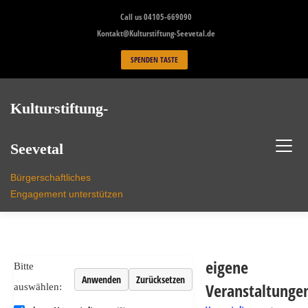
Skip
Call us 04105-669090
to
Kontakt@Kulturstiftung-Seevetal.de
content
SPENDEN TASTE
Kulturstiftung-
Seevetal
Bürgerschaftliches
Engagement unterstützen
eigene
Bitte
Anwenden
Zurücksetzen
Veranstaltunge
auswählen: