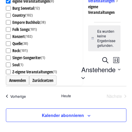
Veranstaltungen
eigene Veranstaltungen
(0)
eigene
Burg Seevetal
(12)
Veranstaltungen
Country
(102)
Empore Buchholz
(38)
Veranstaltunge
Folk Songs
(101)
Es wurden
keine
Konzert
(102)
Hinweis
Ergebnisse
Quelle
(38)
gefunden.
Rock
(101)
Singer-Songwriter
(1)
Suche
Verans
Veranstalt
Liste
Soul
(1)
Anstehende
Ansich
Z-eigene Veranstaltungen
(1)
Suche
Datum
Naviga
Anwenden
Zurücksetzen
wählen.
und
Heute
Nächste
Veranstaltungen
Vorherige
Veransta
Ansichten,
Kalender abonnieren
Navigatio