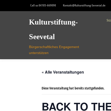
Skip
Call us 04105-669090
Kontakt@Kulturstiftung-Seevetal.de
to
content
Kulturstiftung-
Sti
Seevetal
Bürgerschaftliches Engagement
unterstützen
« Alle Veranstaltungen
Diese Veranstaltung hat bereits stattgefunden.
BACK TO TH