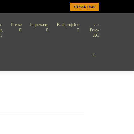
SPENDEN TASTE
k-
Presse
Impressum
Buchprojekte
zur
ng
Foto-
AG