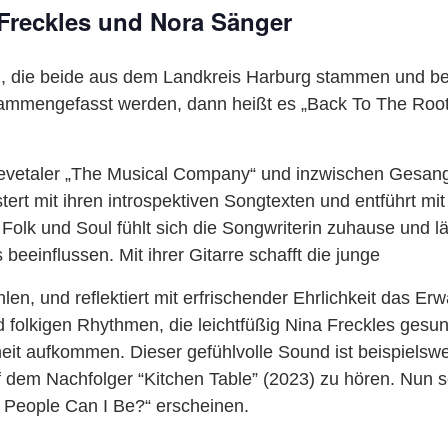
Freckles und Nora Sänger
, die beide aus dem Landkreis Harburg stammen und bei
mmengefasst werden, dann heißt es „Back To The Roots
eevetaler „The Musical Company“ und inzwischen Gesang
rt mit ihren introspektiven Songtexten und entführt mit 
Folk und Soul fühlt sich die Songwriterin zuhause und 
 beeinflussen. Mit ihrer Gitarre schafft die junge
en, und reflektiert mit erfrischender Ehrlichkeit das E
folkigen Rhythmen, die leichtfüßig Nina Freckles ges
heit aufkommen. Dieser gefühlvolle Sound ist beispielsw
uf dem Nachfolger “Kitchen Table” (2023) zu hören. Nun s
 People Can I Be?“ erscheinen.